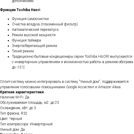
дополнением.
Функции Toshiba Haori
Функция самоочистки
Очистка воздуха (плазменный фильтр)
Автоматический перезапуск
Режим высокой мощности
Функция таймера
Энергосберегающий режим
Тихий режим
Традиционно бытовые кондиционеры серии Toshiba HAORI выпускаются
с инверторным управлением и возможностью работы в режиме обогрева
до -15'С.
Сплит-систему можно интегрировать в систему "Умный дом", поддерживается
управление голосовыми помощниками Google Ассистент и Amazon Alexa.
Краткие характеристики
Наличие Wi-Fi: Да
Обслуживаемая площадь, м2: до 25
Охлаждение, кВт: до 3
Тип фреона: R32
Цвет: Черный
Тип компрессора: Инверторный
Умный дом: Да