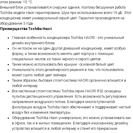
этом режиме -15 °С.
Внешний блок устанавливается снаружи здания, поэтому бесшумная работа
Toshiba модели Haori гарантирована. Шум при использовании всего 19 дБ. Этот
кондиционер имеет универсальный серый цвет. Гарантия производителя на
оборудование 3 года.
Преимущества Toshiba Haori
Главная особенность кондиционера Toshiba HAORI - это уникальный
дизайн внутреннего блока.
Он не похож ни на один другой домашний кондиционер, имеет особую
форму, а также возможность менять цвет корпуса с помощью
специальных чехлов из ткани черного и серого цветов.
Также можно использовать без крышки - основной белый цвет.
Уникальность этого дизайнерского решения в том, что пользователь
может сшить любой цвет лайнера.
Таким образом, бытовая сплит-система HAORI органично впишется в
любой интерьер.
Все настенные сплит-системы Toshiba серии HAORI R32 оснащены
пультом дистанционного управления. Есть возможность регулировки
направления воздушного потока. Благодаря многоступенчатой ​​
фильтрации воздуха Toshiba Haori обеспечивает и поддерживает чистый
воздух без изменения температуры.
Оборудование Toshiba Haori универсально, его можно устанавливать как
в офисе, так и в жилых помещениях. Благодаря изысканному дизайну
устройство впишется в любой интерьер и станет его прекрасным