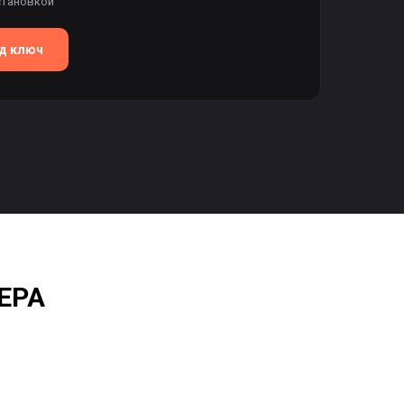
становкой
од ключ
ЕРА