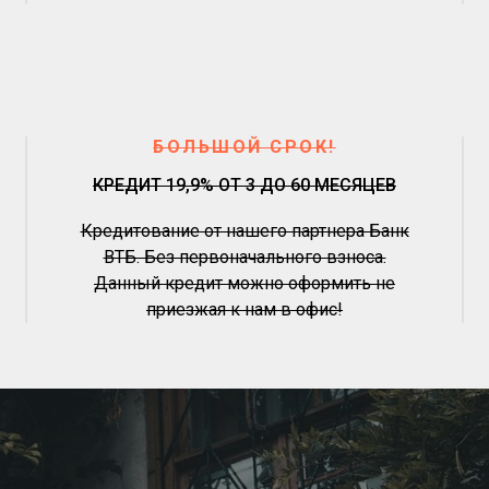
БОЛЬШОЙ СРОК!
КРЕДИТ 19,9% ОТ 3 ДО 60 МЕСЯЦЕВ
Кредитование от нашего партнера Банк
ВТБ. Без первоначального взноса.
Данный кредит можно оформить не
приезжая к нам в офис!