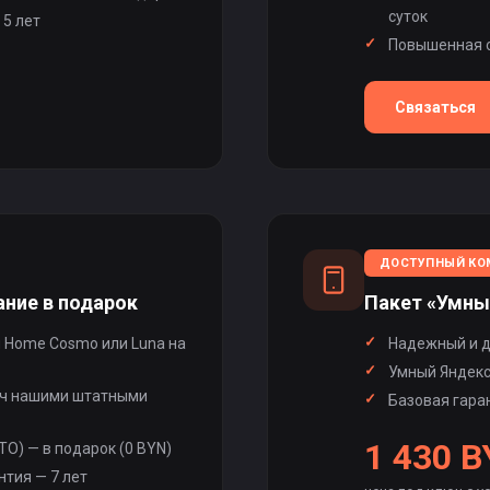
суток
 5 лет
Повышенная о
Связаться
ДОСТУПНЫЙ КО
ние в подарок
Пакет «Умны
 Home Cosmo или Luna на
Надежный и д
Умный Яндекс
юч нашими штатными
Базовая гаран
1 430 
О) — в подарок (0 BYN)
тия — 7 лет