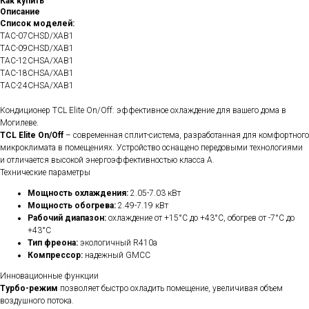
Как купить
Описание
Список моделей:
TAC-07CHSD/XAB1
TAC-09CHSD/XAB1
TAC-12CHSA/XAB1
TAC-18CHSA/XAB1
TAC-24CHSA/XAB1
Кондиционер TCL Elite On/Off: эффективное охлаждение для вашего дома в
Могилеве.
TCL Elite On/Off
– современная сплит-система, разработанная для комфортного
микроклимата в помещениях. Устройство оснащено передовыми технологиями
и отличается высокой энергоэффективностью класса A.
Технические параметры
Мощность охлаждения:
2.05-7.03 кВт
Мощность обогрева:
2.49-7.19 кВт
Рабочий диапазон:
охлаждение от +15°C до +43°C, обогрев от -7°C до
+43°C
Тип фреона:
экологичный R410a
Компрессор:
надежный GMCC
Инновационные функции
Турбо-режим
позволяет быстро охладить помещение, увеличивая объем
воздушного потока.