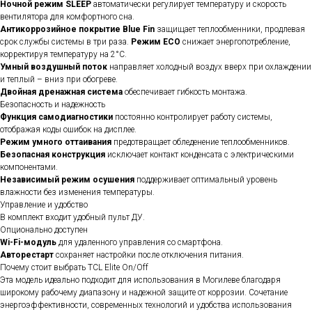
Ночной режим SLEEP
автоматически регулирует температуру и скорость
вентилятора для комфортного сна.
Антикоррозийное покрытие Blue Fin
защищает теплообменники, продлевая
срок службы системы в три раза.
Режим ECO
снижает энергопотребление,
корректируя температуру на 2°C.
Умный воздушный поток
направляет холодный воздух вверх при охлаждении
и теплый – вниз при обогреве.
Двойная дренажная система
обеспечивает гибкость монтажа.
Безопасность и надежность
Функция самодиагностики
постоянно контролирует работу системы,
отображая коды ошибок на дисплее.
Режим умного оттаивания
предотвращает обледенение теплообменников.
Безопасная конструкция
исключает контакт конденсата с электрическими
компонентами.
Независимый режим осушения
поддерживает оптимальный уровень
влажности без изменения температуры.
Управление и удобство
В комплект входит удобный пульт ДУ.
Опционально доступен
Wi-Fi-модуль
для удаленного управления со смартфона.
Авторестарт
сохраняет настройки после отключения питания.
Почему стоит выбрать TCL Elite On/Off
Эта модель идеально подходит для использования в Могилеве благодаря
широкому рабочему диапазону и надежной защите от коррозии. Сочетание
энергоэффективности, современных технологий и удобства использования