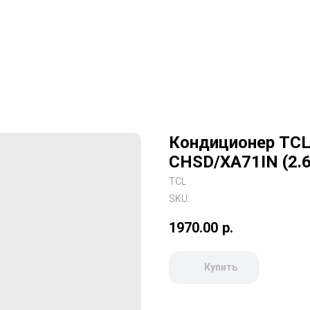
Кондиционер TCL E
CHSD/XA71IN (2.6 
TCL
SKU:
1970.00
р.
Купить