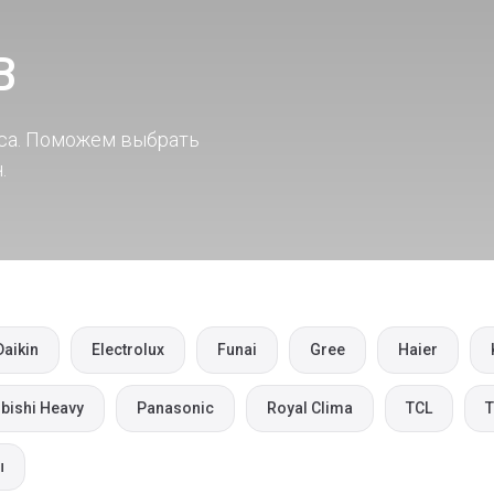
В
са. Поможем выбрать
.
Daikin
Electrolux
Funai
Gree
Haier
bishi Heavy
Panasonic
Royal Clima
TCL
T
ы