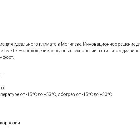
стема для идеального климата в Могилёве. Инновационное решение 
 Inverter – воплощение передовых технологий в стильном дизайне. 
мфорт.
++
ты
ературе от -15°C до +53°C, обогрев от -15°C до +30°C
 коррозии