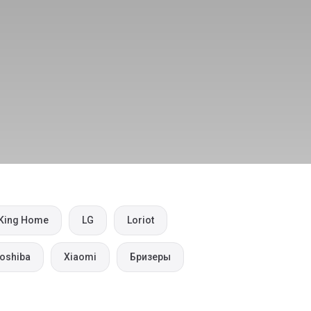
King Home
LG
Loriot
oshiba
Xiaomi
Бризеры