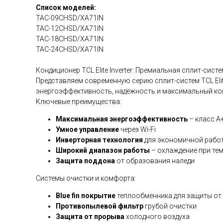
Список моделей:
TAC-09CHSD/XA71IN
TAC-12CHSD/XA71IN
TAC-18CHSD/XA71IN
TAC-24CHSD/XA71IN
Кондиционер TCL Elite Inverter: Премиальная сплит-си
Представляем современную серию сплит-систем TCL Elite
энергоэффективность, надёжность и максимальный ко
Ключевые преимущества:
Максимальная энергоэффективность
– класс A
Умное управление
через Wi-Fi
Инверторная технология
для экономичной рабо
Широкий диапазон работы
– охлаждение при темп
Защита поддона
от образования наледи
Системы очистки и комфорта:
Blue fin покрытие
теплообменника для защиты от
Противопылевой фильтр
грубой очистки
Защита от прорыва
холодного воздуха