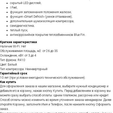
скрытый LED-дисплей;
I Feel;
функция запоминания положения жалюзи;
функция «Smart Defrost» (умное оттаивание);
дополнительная шумоизоляция компрессора;
самодиагностика;
теплый пуск;
антикоррозийное покрытие теплообменников Blue Fin.
Краткие характеристики
Наличие Wi-Fi: Нет
Обслуживаемая площадь, м2: от 26 до 35
Охлаждение, кВт: от 3 до 4
Тип фреона: R410
Цвет: Белый
Тип компрессора: Неинверторный
Гарантийный срок
10 лет (при условии ежегодного технического обслуживания).
Как купить
Для оформления заказа в нашем магазине, выберите нужный кондиционер и
добавьте его в корзину, нажав кнопку Купить. Перед добавлением в корзину вы
можете сразу выбрать способ оплаты: одним платежом, рассрочка или кредит.
Способ оплаты можно изменить во время уточнения заказа менеджером. Далее
откройте Корзину, заполните Имя и Телефон, после нажмите кнопку Оформить
заказ.