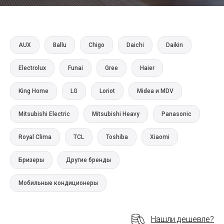
AUX
Ballu
Chigo
Daichi
Daikin
Electrolux
Funai
Gree
Haier
King Home
LG
Loriot
Midea и MDV
Mitsubishi Electric
Mitsubishi Heavy
Panasonic
Royal Clima
TCL
Toshiba
Xiaomi
Бризеры
Другие бренды
Мобильные кондиционеры
Нашли дешевле?