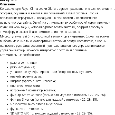
Как купить
Описание
Кондиционеры Royal Clima серии Gloria Upgrade предназначены для охлаждения,
обогрева, осушения и вентиляции помещений. Сплит-система Глория -
воплощение передовых инновационных технологий и великолепного
изысканного дизайна. Одной из отличительных особенностей серии является
функция ионизации, которая сделает воздух чистым, подарит здоровую
атмосферу и окажет благоприятное влияние на здоровье.
Многоступенчатый 5-ти скоростной вентилятор внутреннего блока позволяет
выбрать максимально комфортные настройки воздушного потока, а новый
полностью русифицированный пульт дистанционного управления сделает
управление кондиционером невероятно простым и приятным.
Отличительные особенности
режим вентиляции;
режим осушения;
управление русифицированным беспроводным пультом;
низкий уровень шума;
энергоэффективность класса А;
японские технологии;
встроенный ионизатор воздуха;
фильтр Active Carbone (только для моделей с индексами 22, 28, 35);
фильтр Silver Ion (только для моделей с индексами 22, 28, 35);
5 скоростей вентилятора внут. блока;
функция анти-плесень;
3D AUTO AIR (только для моделей с индексами 22, 28, 35);