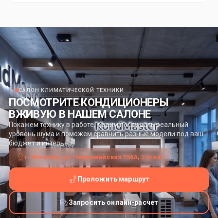
САЛОН КЛИМАТИЧЕСКОЙ ТЕХНИКИ
ПОСМОТРИТЕ КОНДИЦИОНЕРЫ
ВЖИВУЮ В НАШЕМ САЛОНЕ
Покажем технику в работе, дадим послушать реальный
уровень шума и поможем сравнить разные модели под ваш
бюджет и интерьер.
г. Могилев, ул. Первомайская 156А, 2 этаж
Проложить маршрут
Запросить онлайн-расчет