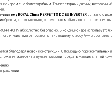
ндиционером еще более удобным. Температурный датчик, встроенны
ей.
т-систему ROYAL Clima PERFETTO DC EU INVERTER
связано с во
 приобрести дополнительно, с помощью мобильного приложения в
RCI-PF40HN абсолютно безопасно. В кондиционере используется х
ая сплит-система относится к наивысшему классу А++ в соответс
ется благодаря новой конструкции. С помощью горизонтальных 
положения жалюзи на пульте позволит создать максимальный ком
щению
направлении