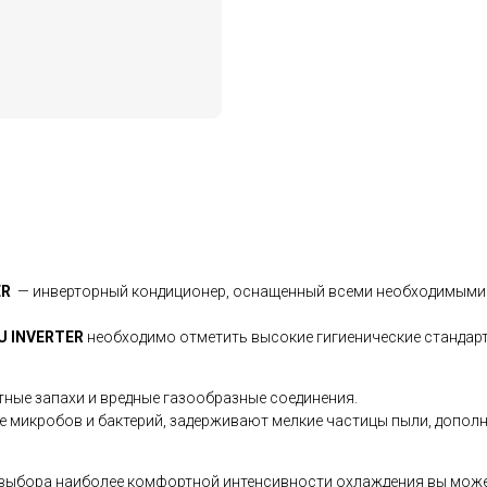
ER
— инверторный кондиционер, оснащенный всеми необходимыми
U INVERTER
необходимо отметить высокие гигиенические стандар
ятные запахи и вредные газообразные соединения.
ие микробов и бактерий, задерживают мелкие частицы пыли, допол
 выбора наиболее комфортной интенсивности охлаждения вы может