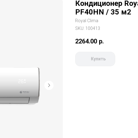
Кондиционер Royal
PF40HN / 35 м2
Royal Clima
SKU:
100413
2264.00
р.
Купить