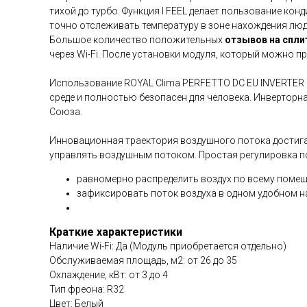
тихой до турбо. Функция I FEEL делает пользование ко
точно отслеживать температуру в зоне нахождения люд
Большое количество положительных
отзывов на
спли
через Wi-Fi. После установки модуля, который можно
Использование ROYAL Clima PERFETTO DC EU INVERTER 
среде и полностью безопасен для человека. Инверторн
Союза.
Инновационная траектория воздушного потока достига
управлять воздушным потоком. Простая регулировка 
равномерно распределить воздух по всему поме
зафиксировать поток воздуха в одном удобном 
Краткие характеристики
Наличие Wi-Fi: Да (Модуль приобретается отдельно)
Обслуживаемая площадь, м2: от 26 до 35
Охлаждение, кВт: от 3 до 4
Тип фреона: R32
Цвет: Белый