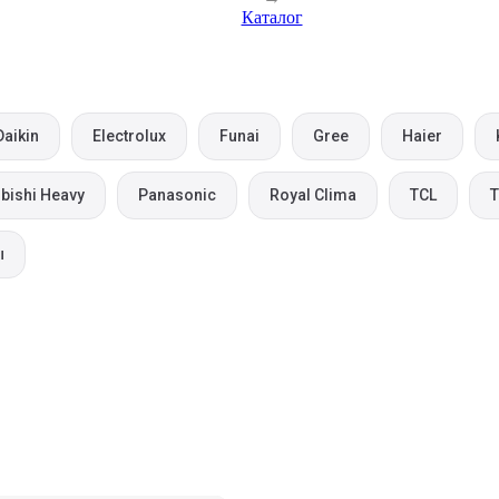
Каталог
Daikin
Electrolux
Funai
Gree
Haier
bishi Heavy
Panasonic
Royal Clima
TCL
T
ы