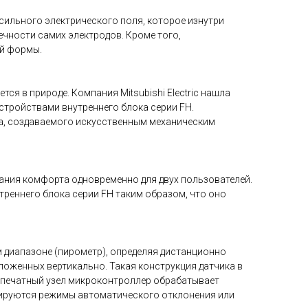
ильного электрического поля, которое изнутри
чности самих электродов. Кроме того,
ой формы.
ся в природе. Компания Mitsubishi Electric нашла
стройствами внутреннего блока серии FH.
а, создаваемого искусственным механическим
ания комфорта одновременно для двух пользователей.
реннего блока серии FH таким образом, что оно
м диапазоне (пирометр), определяя дистанционно
ложенных вертикально. Такая конструкция датчика в
 печатный узел микроконтроллер обрабатывает
зируются режимы автоматического отклонения или