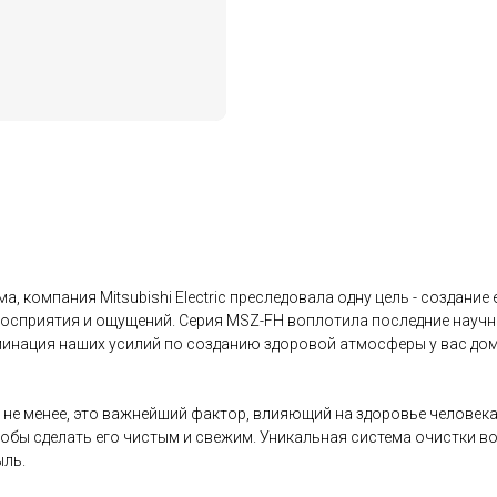
а, компания Mitsubishi Electric преследовала одну цель - создан
осприятия и ощущений. Серия MSZ-FH воплотила последние научн
минация наших усилий по созданию здоровой атмосферы у вас дом
м не менее, это важнейший фактор, влияющий на здоровье челове
тобы сделать его чистым и свежим. Уникальная система очистки во
ыль.