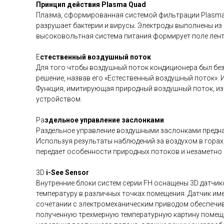
Принцип действия Plasma Quad
Плазма, сформированная системой фильтрации Plasma 
разрушает бактерии и вирусы. Электроды выполнены из
высоковольтная система питания формирует поле лен
Е
стественный воздушный поток
Для того чтобы воздушный поток кондиционера был безо
решение, назвав его «Естественный воздушный поток».
Функция, имитирующая природный воздушный поток, из
устройством.
Ра
здельное управление заслонками
Раздельное управление воздушными заслонками предназ
Используя результаты наблюдений за воздухом в горах
передает особенности природных потоков и незаметно
3D
i-See Sensor
Внутренние блоки систем серии FH оснащены 3D датчик
температуру в различных точках помещения. Датчик име
сочетании с электромеханическим приводом обеспечив
полученную трехмерную температурную картину помеще