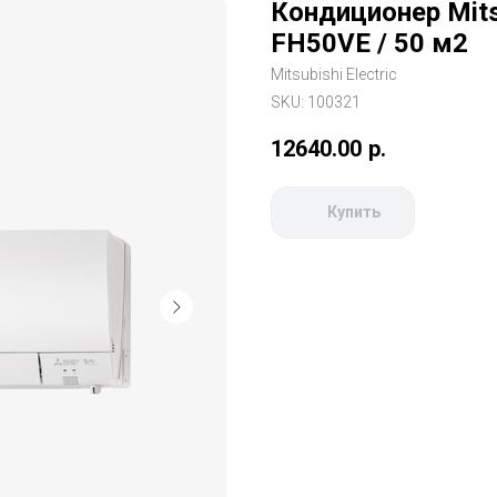
Кондиционер Mitsu
FH50VE / 50 м2
Mitsubishi Electric
SKU:
100321
12640.00
р.
Купить