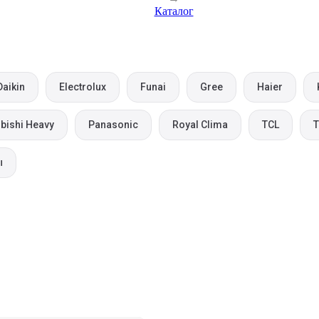
Каталог
Daikin
Electrolux
Funai
Gree
Haier
bishi Heavy
Panasonic
Royal Clima
TCL
T
ы