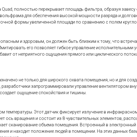
Quad, полностью перекрывает площадь фильтра, образуя завесу с
 вольфрама для обеспечения высокой мощности разряда и долгове
точной формы увеличенной площади по сравнению с полем кругл
пасным и здоровым, он должен быть близким к тому, что встречает
 Имитировать его позволяет гибкое управление исполнительными у
бавит от неприятного ощущения прямого или циклического поток
начено не только для широкого охвата помещения, но и для созд
, разработчики запрограммировали управление вентилятором внут
 создает ощущение спокойствия и тишины.
ом температуры. Этот датчик фиксирует излучение в инфракрасно
ет ось вращения и состоит из 8 чувствительных элементов, распо
ает сканирование объема помещения. Встроенный в электронный
ния и находит положение людей в помещении. На этих данных ба