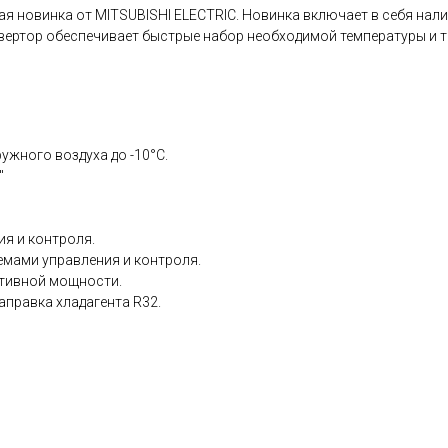
ая новинка от MITSUBISHI ELECTRIC. Новинка включает в себя нал
вертор обеспечивает быстрые набор необходимой температуры и то
ужного воздуха до -10°С.
"
я и контроля.
мами управления и контроля.
ктивной мощности.
аправка хладагента R32.