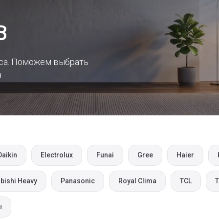
В
са. Поможем выбрать
.
Daikin
Electrolux
Funai
Gree
Haier
bishi Heavy
Panasonic
Royal Clima
TCL
T
ы