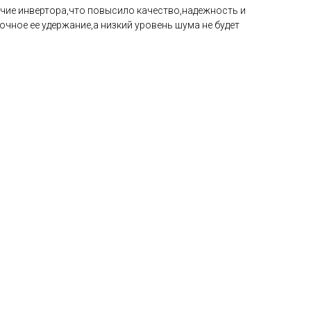
ичие инвертора,что повысило качество,надежность и
чное ее удержание,а низкий уровень шума не будет