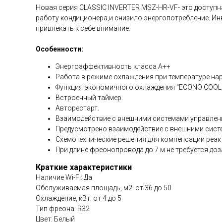
Новая серия CLASSIC INVERTER MSZ-HR-VF- это доступн
работу кондиционера,и снизило энергопотребление. Ин
привлекать к себе внимание.
Особенности:
Энергоэффективность класса A++
Работа в режиме охлаждения при температуре нар
Функция экономичного охлаждения "ECONO COOL
Встроенный таймер.
Авторестарт.
Взаимодействие с внешними системами управлени
Предусмотрено взаимодействие с внешними систе
Схемотехнические решения для компенсации реа
При длине фреонопровода до 7 м не требуется доз
Краткие характеристики
Наличие Wi-Fi: Да
Обслуживаемая площадь, м2: от 36 до 50
Охлаждение, кВт: от 4 до 5
Тип фреона: R32
Цвет: Белый