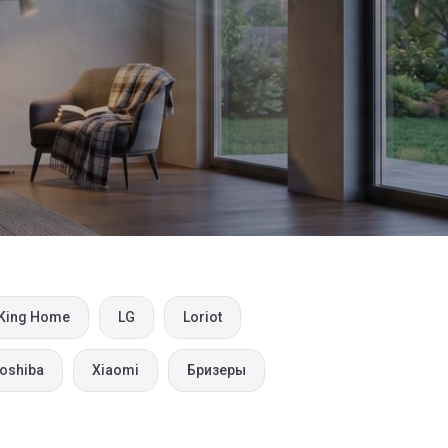
King Home
LG
Loriot
oshiba
Xiaomi
Бризеры