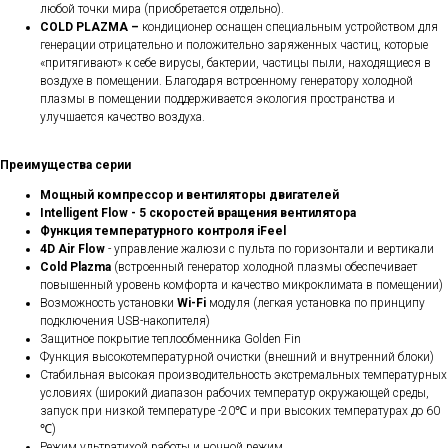
любой точки мира (приобретается отдельно).
COLD PLAZMA –
кондиционер оснащен специальным устройством для
генерации отрицательно и положительно заряженных частиц, которые
«притягивают» к себе вирусы, бактерии, частицы пыли, находящиеся в
воздухе в помещении. Благодаря встроенному генератору холодной
плазмы в помещении поддерживается экология пространства и
улучшается качество воздуха.
Преимущества серии
Мощный компрессор и вентиляторы двигателей
Intelligent Flow - 5 скоростей вращения вентилятора
Функция температурного контроля iFeel
4D Air Flow
- управление жалюзи с пульта по горизонтали и вертикали
Cold Plazma
(встроенный генератор холодной плазмы обеспечивает
повышенный уровень комфорта и качество микроклимата в помещении)
Возможность установки
Wi-Fi
модуля (легкая установка по принципу
подключения USB-накопителя)
Защитное покрытие теплообменника Golden Fin
Функция высокотемпературной очистки (внешний и внутренний блоки)
Стабильная высокая производительность экстремальных температурных
условиях (широкий диапазон рабочих температур окружающей среды,
запуск при низкой температуре -20℃ и при высоких температурах до 60
℃)
Режим ультратихой работы и ночной режим