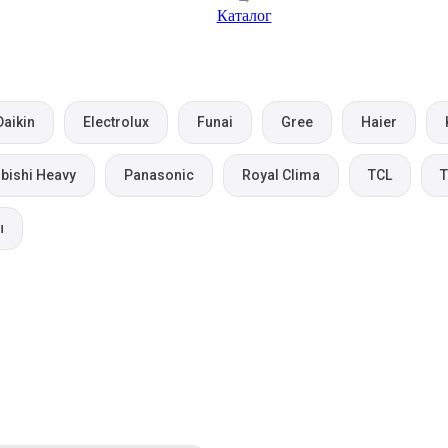
Каталог
Daikin
Electrolux
Funai
Gree
Haier
bishi Heavy
Panasonic
Royal Clima
TCL
T
ы