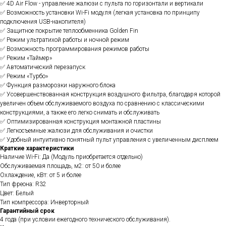
✅ 4D Air Flow - управление жалюзи с пульта по горизонтали и вертикали
✅ Возможность установки Wi-Fi модуля (легкая установка по принципу
подключения USB-накопителя)
✅ Защитное покрытие теплообменника Golden Fin
✅ Режим ультратихой работы и ночной режим
✅ Возможность программирования режимов работы
✅ Режим «Таймер»
✅ Автоматический перезапуск
✅ Режим «Турбо»
✅ Функция разморозки наружного блока
✅ Усовершенствованная конструкция воздушного фильтра, благодаря которой
увеличен объем обслуживаемого воздуха по сравнению с классическими
конструкциями, а также его легко снимать и обслуживать
✅ Оптимизированная конструкция монтажной пластины
✅ Легкосъемные жалюзи для обслуживания и очистки
✅ Удобный интуитивно понятный пульт управления с увеличенным дисплеем
Краткие характеристики
Наличие Wi-Fi: Да (Модуль приобретается отдельно)
Обслуживаемая площадь, м2: от 50 и более
Охлаждение, кВт: от 5 и более
Тип фреона: R32
Цвет: Белый
Тип компрессора: Инверторный
Гарантийный срок
4 года (при условии ежегодного технического обслуживания).