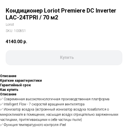
Кондиционер Loriot Premiere DC Inverter
LAC-24TPRI / 70 м2
Loriot
SKU:
100851
4140.00
р.
Купить
Описание
Краткие характеристики
Гарантийный срок
Как купить
Описание
✅ Современная высокотехнологичная производственная платформа
✅ Intelligent Flow - 7 скоростей вращения вентилятора
✅ Ионизатор воздуха (встроенный ионизатор воздуха позаботится о
микроклимате в помещении, насыщая воздух отрицательно заряженными
частицами, притягивающими к себе частицы пыли)
✅ Функция температурного контроля iFeel