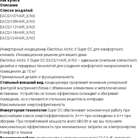
Как купить
Описание
Список моделей:
EACS/I-07HAR_X/N3
EACS/I-09HAR_X/N3
EACS/I-12HAR_X/N3
EACS/I-18HAR_X/N3
EACS/I-24HAR_X/N3
Инверторный кондиционер Electrolux Arctic X Super DC для комфортного
климата. Инновационное решение для вашего дома
Electrolux Arctic X Super DC EACS/I-HAR_X/N3 – идеальное сочетание элегантного
дизайна и передовых технологий для создания комфортного микроклимата в
помещениях до 70 м².
Премиальный дизайн и функциональность
Стильный внешний вид
кондиционера привлекает внимание уникальной
фактурой внутреннего блока с объёмными элементами и металлическими
вставками. Устройство не только эффективно охлаждает и обогревает
помещение, но и становится стильным акцентом в интерьере.
Максимальная энергоэффективность
Инверторная технология
Super DC обеспечивает экономичную работу при
высочайшем классе энергоэффективности: A+++ при охлаждении и A++ при
обогреве. При потребляемой мощности всего 680 Вт в час вы получаете
максимальную эффективность при минимальных затратах на электроэнергию.
Комфорт и тишина
Бесшумная работа
кондиционера с уровнем шума всего 22-24 дБ делает его