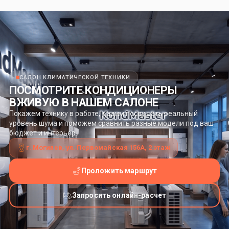
САЛОН КЛИМАТИЧЕСКОЙ ТЕХНИКИ
ПОСМОТРИТЕ КОНДИЦИОНЕРЫ
ВЖИВУЮ В НАШЕМ САЛОНЕ
Покажем технику в работе, дадим послушать реальный
уровень шума и поможем сравнить разные модели под ваш
бюджет и интерьер.
г. Могилев, ул. Первомайская 156А, 2 этаж
Проложить маршрут
Запросить онлайн-расчет