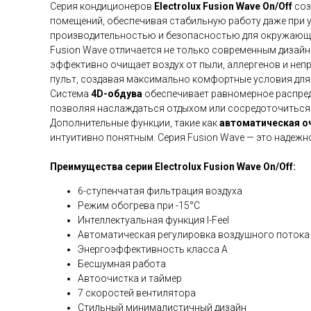
Серия кондиционеров
Electrolux Fusion Wave On/Off
соз
помещений, обеспечивая стабильную работу даже при 
производительностью и безопасностью для окружающе
Fusion Wave отличается не только современным дизай
эффективно очищает воздух от пыли, аллергенов и неп
пульт, создавая максимально комфортные условия для
Система
4D-обдува
обеспечивает равномерное распред
позволяя наслаждаться отдыхом или сосредоточиться 
Дополнительные функции, такие как
автоматическая о
интуитивно понятным. Серия Fusion Wave — это надежно
Преимущества серии Electrolux Fusion Wave On/Off:
6-ступенчатая фильтрация воздуха
Режим обогрева при -15°C
Интеллектуальная функция I-Feel
Автоматическая регулировка воздушного потока 
Энергоэффективность класса A
Бесшумная работа
Автоочистка и таймер
7 скоростей вентилятора
Стильный минималистичный дизайн