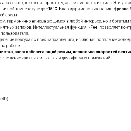
дана для тех, кто ценит простоту, эффективность и стиль. Эти ус
уличной температуре до
-15°C
. Благодаря использованию
фреона 
й среды.
ном, гармонично вписывающимся в любой интерьер, но и богатым
риятных запахов. Интеллектуальная функция
I-Feel
позволяет контр
 пользователя.
еление воздуха во всех направлениях, исключая появление холод
на работе.
чистка
,
энергосберегающий режим
,
несколько скоростей венти
е решение как для жилых, так и для офисных помещений.
(4D)