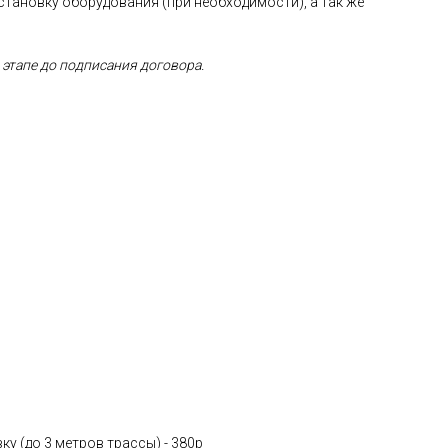
установку оборудования (при необходимости), а так же
 этапе до подписания договора.
у (до 3 метров трассы) - 380p