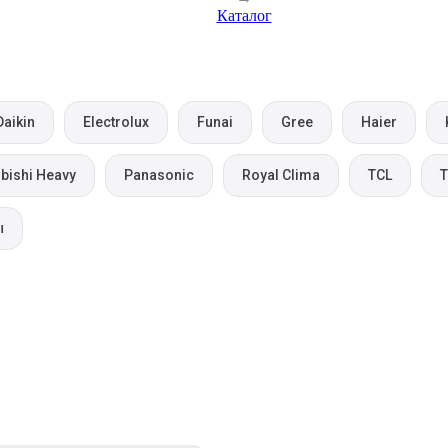
Каталог
Daikin
Electrolux
Funai
Gree
Haier
bishi Heavy
Panasonic
Royal Clima
TCL
T
ы