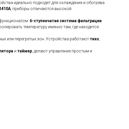
тройства идеально подходят для охлаждения и обогрева
R410A
, приборы отличаются высокой
 функционалом.
6-ступенчатая система фильтрации
олировать температуру именно там, где находится
ных или перегретых зон. Устройства работают
тихо
,
лятора
и
таймер
, делают управление простым и