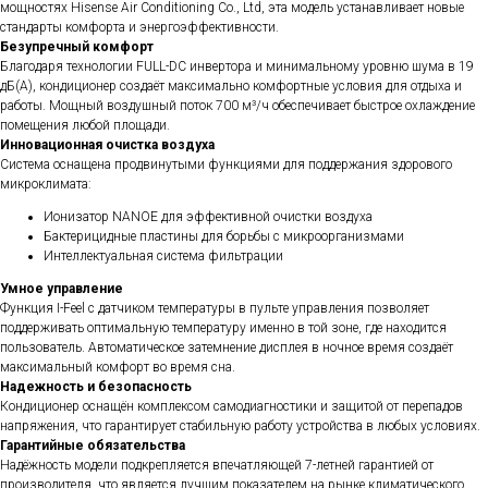
мощностях Hisense Air Conditioning Co., Ltd, эта модель устанавливает новые
стандарты комфорта и энергоэффективности.
Безупречный комфорт
Благодаря технологии FULL-DC инвертора и минимальному уровню шума в 19
дБ(А), кондиционер создаёт максимально комфортные условия для отдыха и
работы. Мощный воздушный поток 700 м³/ч обеспечивает быстрое охлаждение
помещения любой площади.
Инновационная очистка воздуха
Система оснащена продвинутыми функциями для поддержания здорового
микроклимата:
Ионизатор NANOE для эффективной очистки воздуха
Бактерицидные пластины для борьбы с микроорганизмами
Интеллектуальная система фильтрации
Умное управление
Функция I-Feel с датчиком температуры в пульте управления позволяет
поддерживать оптимальную температуру именно в той зоне, где находится
пользователь. Автоматическое затемнение дисплея в ночное время создаёт
максимальный комфорт во время сна.
Надежность и безопасность
Кондиционер оснащён комплексом самодиагностики и защитой от перепадов
напряжения, что гарантирует стабильную работу устройства в любых условиях.
Гарантийные обязательства
Надёжность модели подкрепляется впечатляющей 7-летней гарантией от
производителя, что является лучшим показателем на рынке климатического