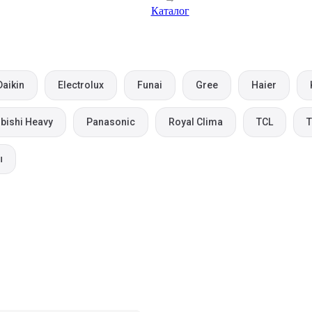
Каталог
Daikin
Electrolux
Funai
Gree
Haier
bishi Heavy
Panasonic
Royal Clima
TCL
T
ы