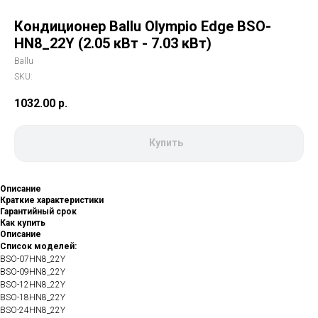
Кондиционер Ballu Olympio Edge BSO-
HN8_22Y (2.05 кВт - 7.03 кВт)
Ballu
SKU:
1032.00
р.
Купить
Описание
Краткие характеристики
Гарантийный срок
Как купить
Описание
Список моделей:
BSO-07HN8_22Y
BSO-09HN8_22Y
BSO-12HN8_22Y
BSO-18HN8_22Y
BSO-24HN8_22Y