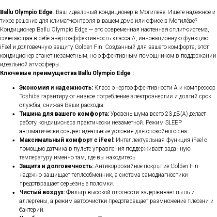
Ballu Olympio Edge
: Ваш идеальный кондиционер в Могилёве. Ищете надежное и
тихое решение для климат-контроля в вашем доме или офисе в Могилёве?
Кондиционер Ballu Olympio Edge — это современная настенная сплит-система,
сочетающая в себе энергоэффективность класса А, инновационную функцию
iFeel и долговечную защиту Golden Fin. Созданный для вашего комфорта, этот
кондиционер станет незаметным, но эффективным помощником в поддержании
идеальной атмосферы.
Ключевые преимущества Ballu Olympio Edge :
Экономия и надежность:
Класс энергоэффективности A и компрессор
Toshiba гарантируют низкое потребление электроэнергии и долгий срок
службы, снижая Ваши расходы.
Тишина для вашего комфорта:
Уровень шума всего 23 дБ(А) делает
работу кондиционера практически незаметной. Режим SLEEP
автоматически создает идеальные условия для спокойного сна.
Максимальный комфорт с iFeel:
Интеллектуальная функция iFeel с
помощью датчика в пульте управления поддерживает заданную
температуру именно там, где вы находитесь.
Защита и долговечность:
Антикоррозийное покрытие Golden Fin
надежно защищает теплообменник, а система самодиагностики
предотвращает серьезные поломки.
Чистый воздух:
Фильтр высокой плотности задерживает пыль и
аллергены, а режим автоочистки предотвращает размножение плесени и
бактерий.