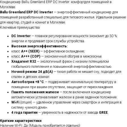
Кондиционер Ballu Greenland ERP DC Inverter: комфортдля помещений в
Могилёве.
Ballu Greenland ERP DC Inverter
— энергоэффективный кондиционер для
помещений разработанный специально для типового жилья. Идеальное решение
для квартир, студий и комнат в Могилёве.
Ключевые преимущества
DC Inverter
— плавное регулирование мощности экономит до 30 %
энергии и продлевает срок службы устройства.
Высокая энергоэффективность:
класс
A++ (SEER)
— эффективное охлаждение;
класс
A+++ (COP)
— экономичный обогрев в межсезонье.
Хладагент R32
— экологичный фреон с низким потенциалом
глобального потепления и повышенной энергоэффективностью.
Ночной режим 24 дБ(А)
— тихая работа не мешает сну, подходит для
спален и детских комнат.
Автообогрев +8 °C
— поддерживает минимальную температуру в
помещении при вашем отсутствии, защищает от переохлаждения.
Память положения жалюзи
— после включения кондиционер
автоматически устанавливает жалюзи в ранее заданное положение.
Wi‑Fi
(опция) — удалённое управление через смартфон и интеграция в
систему «умного дома».
4 года гарантии
— уверенность в надёжности от завода
GREE
.
Краткие характеристики
Наличие Wi-Fi: Да (Модуль приобретается отдельно)